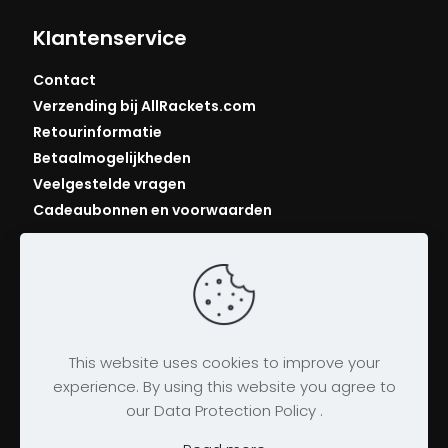
Klantenservice
Contact
Verzending bij AllRackets.com
Retourinformatie
Betaalmogelijkheden
Veelgestelde vragen
Cadeaubonnen en voorwaarden
This website uses cookies to improve your
experience. By using this website you agree to
our Data Protection Policy .
© 2026 AllRackets.com
Algemene voorwaarden
|
Bedrijfsgegevens
|