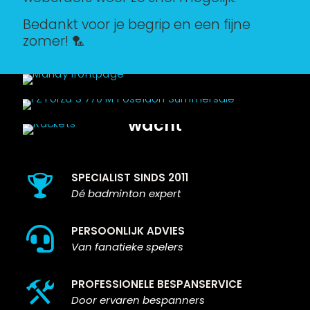
Bedankt voor je begrip en een fijne
Profiteer van korting tot
zomer! 🏸
FZ Forza S-770 M Poseidon
70%
-37%
Jouw nieuwe racket
wacht
Toprackets voor elk niveau
SPECIALIST SINDS 2011
Dé badminton expert
PERSOONLIJK ADVIES
Van fanatieke spelers
PROFESSIONELE BESPANSERVICE
Door ervaren bespanners