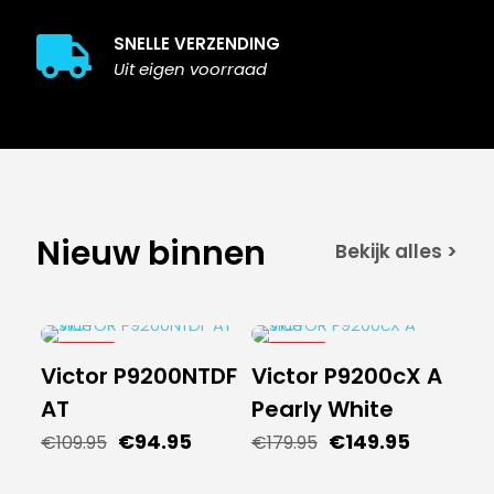
SNELLE VERZENDING
Uit eigen voorraad
Nieuw binnen
Bekijk alles >
-14%
-17%
Victor P9200NTDF
Victor P9200cX A
NIEUW
NIEUW
AT
Pearly White
Oorspronkelijke
Huidige
Oorspronkelijke
Huidige
€
94.95
€
149.95
€
109.95
€
179.95
prijs
prijs
prijs
prijs
was:
is:
was:
is: