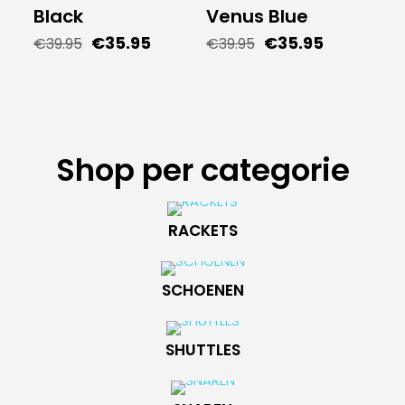
Black
Venus Blue
Oorspronkelijke
Huidige
Oorspronkelijke
Huidige
€
35.95
€
35.95
€
39.95
€
39.95
prijs
prijs
prijs
prijs
was:
is:
was:
is:
€39.95.
€35.95.
€39.95.
€35.95.
Shop per categorie
RACKETS
SCHOENEN
SHUTTLES