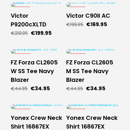
€109.95.
€94.95.
€179.95.
€149.95.
-9%
-15%
Victor
Victor C90II AC
NIEUW
NIEUW
P9200cXLTD
Oorspronkelijke
Huidige
€
169.95
€
199.95
prijs
prijs
Oorspronkelijke
Huidige
€
199.95
€
219.95
was:
is:
prijs
prijs
€199.95.
€169.95.
was:
is:
€219.95.
€199.95.
-22%
-22%
FZ Forza CL2605
FZ Forza CL2605
NIEUW
NIEUW
W SS Tee Navy
M SS Tee Navy
Blazer
Blazer
Oorspronkelijke
Huidige
Oorspronkelijke
Huidige
€
34.95
€
34.95
€
44.95
€
44.95
prijs
prijs
prijs
prijs
was:
is:
was:
is:
€44.95.
€34.95.
€44.95.
€34.95.
-10%
-10%
Yonex Crew Neck
Yonex Crew Neck
NIEUW
NIEUW
Shirt 16867EX
Shirt 16867EX